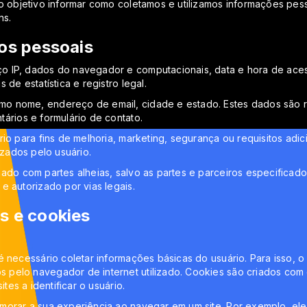
o objetivo informar como coletamos e utilizamos informações pes
ns.
os pessoais
o IP, dados do navegador e computacionais, data e hora de aces
de estatística e registro legal.
o nome, endereço de email, cidade e estado. Estes dados são re
ários e formulário de contato.
io para fins de melhoria, marketing, segurança ou requisitos adic
izados pelo usuário.
hado com partes alheias, salvo as partes e parceiros especificad
e autorizado por vias legais.
s e cookies
 necessário coletar informações básicas do usuário. Para isso, o 
elo navegador de internet utilizado. Cookies são criados com o 
tes a identificar o usuário.
morar a sua experiência ao navegar em um site. Por exemplo, ele