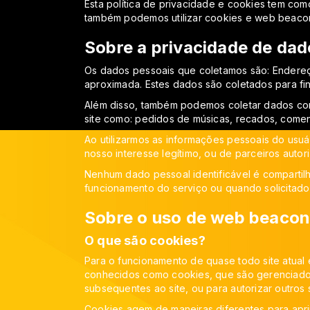
Esta política de privacidade e cookies tem com
também podemos utilizar cookies e web beaco
Sobre a privacidade de dad
Os dados pessoais que coletamos são: Endereç
aproximada. Estes dados são coletados para fins 
Além disso, também podemos coletar dados com
site como: pedidos de músicas, recados, coment
Ao utilizarmos as informações pessoais do usuár
nosso interesse legítimo, ou de parceiros autor
Nenhum dado pessoal identificável é compartil
funcionamento do serviço ou quando solicitado 
Sobre o uso de web beacon
O que são cookies?
Para o funcionamento de quase todo site atual é
conhecidos como cookies, que são gerenciados p
subsequentes ao site, ou para autorizar outros si
Cookies agem de maneiras diferentes para apri