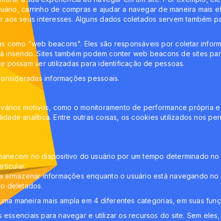
uário, carrinho de compras e ajudar a navegar de maneira mais e
 aos seus interesses. Alguns dados coletados servem também pa
 como "web beacons". Eles são responsáveis por coletar informa
stá inserido. Sites também podem conter web beacons de sites pa
 possam ser utilizadas para identificação de pessoas.
consideradas informações pessoais.
vários motivos, como o monitoramento de performance própria e m
idade analítica. Entre outras coisas, os cookies utilizados nos pe
anecem no dispositivo do usuário por um tempo determinado no 
rticular.
a armazenar informações enquanto o usuário está navegando no si
o deletados.
 uma maneira mais ampla em 4 diferentes categorias, em suas fun
 essenciais para navegar e utilizar os recursos do site. Sem ele