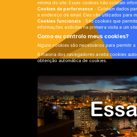
mínima do site. Esses cookies não coletam info
Cookies de performance
- Coletam dados par
e endereço de email. Eles são utilizados para me
Cookies funcionais
- São cookies que permite
informações exibidas na primeira visita a um sit
Como eu controlo meus cookies?
Alguns cookies são necessários para permitir a 
A maioria dos navegadores aceita cookies aut
obtenção automática de cookies.