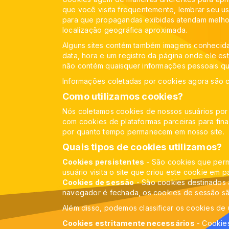
que você visita frequentemente, lembrar seu us
para que propagandas exibidas atendam melhor
localização geográfica aproximada.
Alguns sites contém também imagens conhecidas
data, hora e um registro da página onde ele e
não contém quaisquer informações pessoais que
Informações coletadas por cookies agora são 
Como utilizamos cookies?
Nós coletamos cookies de nossos usuários por 
com cookies de plataformas parceiras para final
por quanto tempo permanecem em nosso site.
Quais tipos de cookies utilizamos?
Cookies persistentes
- São cookies que perm
usuário visita o site que criou este cookie em pa
Cookies de sessão
- São cookies destinados 
navegador é fechada, os cookies de sessão sã
Além disso, podemos classificar os cookies de
Cookies estritamente necessários
- Cookies