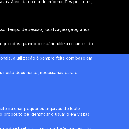
soais. Além da coleta de informações pessoais,
so, tempo de sessão, localização geográfica
queridos quando o usuário utiliza recursos do
ionais, a utilização é sempre feita com base em
os neste documento, necessárias para o
site irá criar pequenos arquivos de texto
propósito de identificar o usuário em visitas
s podem lembrar as suas preferências em sites